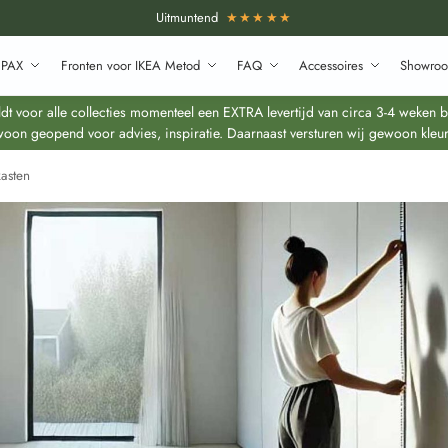
Uitmuntend
★★★★★
 PAX
Fronten voor IKEA Metod
FAQ
Accessoires
Showroo
 voor alle collecties momenteel een EXTRA levertijd van circa 3-4 weken bo
oon geopend voor advies, inspiratie. Daarnaast versturen wij gewoon kleur
asten