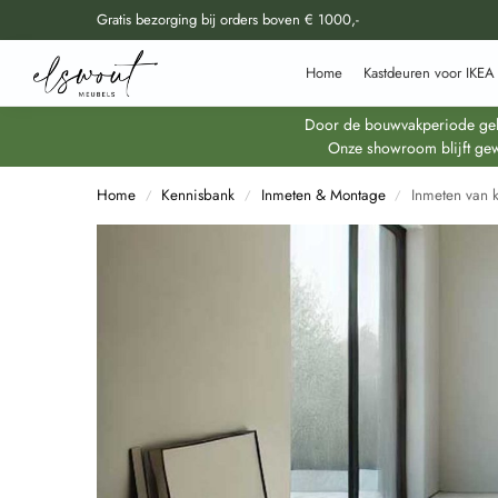
Gratis bezorging bij orders boven € 1000,-
Doorzoek al onze producten
Home
Kastdeuren voor IKEA
Door de bouwvakperiode geldt
Onze showroom blijft gew
Home
Kennisbank
Inmeten & Montage
Inmeten van k
/
/
/