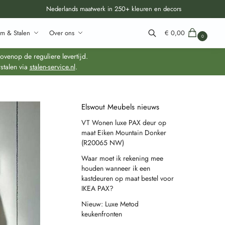
Nederlands maatwerk in 250+ kleuren en decors
m & Stalen
Over ons
€
0,00
0
Zoeken
venop de reguliere levertijd.
stalen via
stalen-service.nl
.
Elswout Meubels nieuws
VT Wonen luxe PAX deur op
maat Eiken Mountain Donker
(R20065 NW)
Waar moet ik rekening mee
houden wanneer ik een
kastdeuren op maat bestel voor
IKEA PAX?
Nieuw: Luxe Metod
keukenfronten