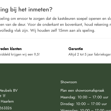
ing bij het inmeten?
speling om ervoor te zorgen dat de kastdeuren soepel openen en sl
den van de deur. Voor de onderkant en bovenkant, houd rekening 
volledig vlak zijn. Wij houden zelf 15mm aan als speling.
reden klanten
Garantie
ddeld krijgen wij een 9,5!
Altijd 2 tot 5 jaar fabrieksgar
Showroom
Meubels BV
Plan een showroomafspraak
t 1f
Maandag: 10:00 – 17:00 uur
 Haarlem
Dinsdag: 10:00 – 17:00 uur
263326
Woensdag: 10:00 – 17:00 uur