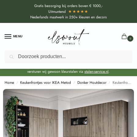
Gratis bezorging bij orders boven € 1000,-
★★★★★
Uitmuntend
Nederlands maatwerk in 250+ kleuren en decors
MENU
0
Zoeken
Door de bouwvakperiode geldt voor alle collecties momenteel een EXTRA
levertijd van circa 3-4 weken bovenop de reguliere levertijd.
Onze showroom blijft gewoon geopend voor advies, inspiratie. Daarnaast
versturen wij gewoon kleurstalen via
stalen-service.nl
.
Home
Keukenfrontjes voor IKEA Metod
Donker Houtdecor
Keukenfronten Eiken Historic Castle (K4444 HO) voor IKEA Metod
/
/
/