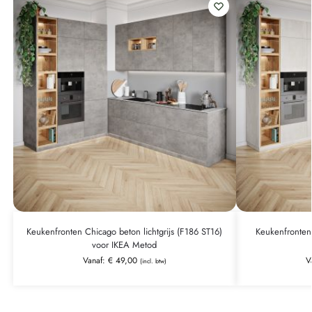
Keukenfronten Chicago beton lichtgrijs (F186 ST16)
Keukenfronten
voor IKEA Metod
Vanaf:
€
49,00
V
(incl. btw)