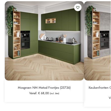
Mosgroen NM Metod Frontjes (25736)
Keukenfronten C
Vanaf:
€
68,00
(incl. btw)
V