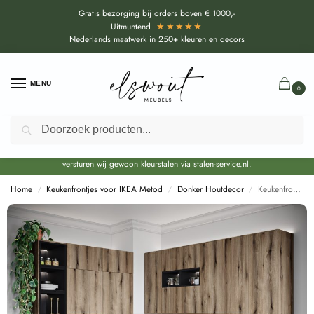
Gratis bezorging bij orders boven € 1000,-
★★★★★
Uitmuntend
Nederlands maatwerk in 250+ kleuren en decors
MENU
0
Zoeken
Door de bouwvakperiode geldt voor alle collecties momenteel een EXTRA
levertijd van circa 3-4 weken bovenop de reguliere levertijd.
Onze showroom blijft gewoon geopend voor advies, inspiratie. Daarnaast
versturen wij gewoon kleurstalen via
stalen-service.nl
.
Home
Keukenfrontjes voor IKEA Metod
Donker Houtdecor
Keukenfronten Eiken Evoke Fossil (K5575 IR) voor IKEA Metod
/
/
/