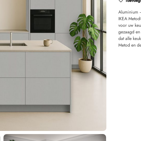
Toevoege
Aluminium –
IKEA Metod
voor uw keu
gezaagd en 
dat alle keu
Metod en de