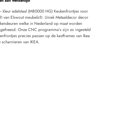
n aan wensenlijst
 kleur edelstaal (M80000 HG) Keukenfrontjes voor
® van Elswout meubels®. Uniek Metaaldecor decor
kendeuren welke in Nederland op maat worden
gefreesd. Onze CNC programma’s zijn zo ingesteld
kenfrontjes precies passen op de kastframes van Ikea
 scharnieren van IKEA.