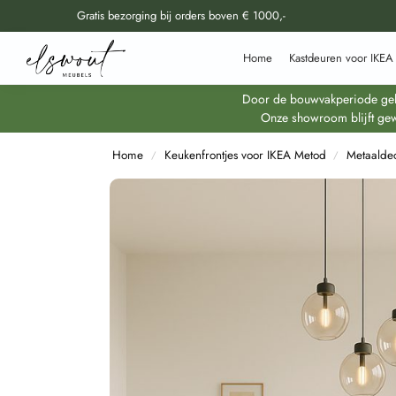
Gratis bezorging bij orders boven € 1000,-
Doorzoek al onze producten
Home
Kastdeuren voor IKEA
Door de bouwvakperiode geldt
Onze showroom blijft gew
Home
Keukenfrontjes voor IKEA Metod
Metaalde
/
/