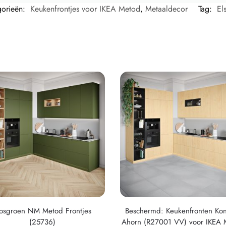
gorieën:
Keukenfrontjes voor IKEA Metod
,
Metaaldecor
Tag:
El
osgroen NM Metod Frontjes
Beschermd: Keukenfronten Ko
(25736)
Ahorn (R27001 VV) voor IKEA 