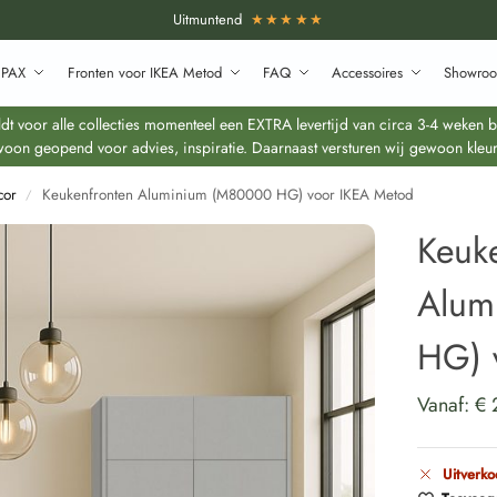
Uitmuntend
★★★★★
 PAX
Fronten voor IKEA Metod
FAQ
Accessoires
Showroo
 voor alle collecties momenteel een EXTRA levertijd van circa 3-4 weken bo
oon geopend voor advies, inspiratie. Daarnaast versturen wij gewoon kleur
cor
Keukenfronten Aluminium (M80000 HG) voor IKEA Metod
/
Keuk
Alum
HG) 
Vanaf:
€
Uitverko