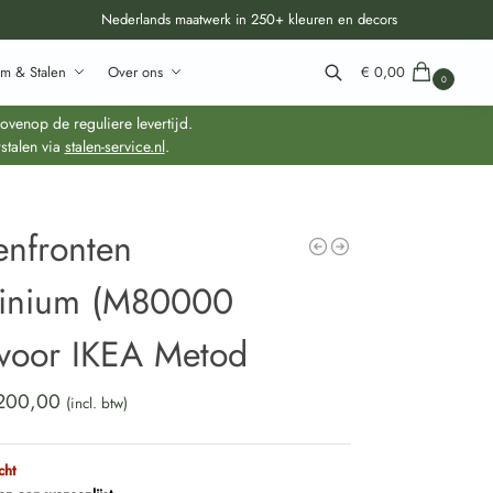
Nederlands maatwerk in 250+ kleuren en decors
m & Stalen
Over ons
€
0,00
0
Zoeken
venop de reguliere levertijd.
stalen via
stalen-service.nl
.
enfronten
inium (M80000
voor IKEA Metod
200,00
(incl. btw)
cht