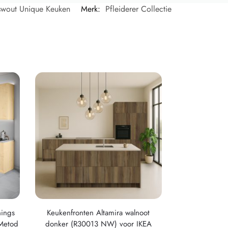
swout Unique Keuken
Merk:
Pfleiderer Collectie
nings
Keukenfronten Altamira walnoot
Metod
donker (R30013 NW) voor IKEA