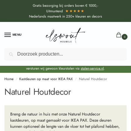
Gratis bezorging bij orders boven € 1000,-
★★★★★
Uitmuntend
Nederlands maatwerk in 250+ kleuren en decors
MENU
0
Zoeken
Door de bouwvakperiode geldt voor alle collecties momenteel een EXTRA
levertijd van circa 3-4 weken bovenop de reguliere levertijd.
Onze showroom blijft gewoon geopend voor advies, inspiratie. Daarnaast
versturen wij gewoon kleurstalen via
stalen-service.nl
.
Home
Kastdeuren op maat voor IKEA PAX
Naturel Houtdecor
/
/
Naturel Houtdecor
Breng de natuur in huis met onze Naturel Houtdecor
kastdeuren, op maat gemaakt voor IKEA PAX. Deze deuren
kunnen optioneel de lengte van de vloer tot het plafond hebben,