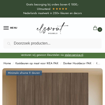
Gratis bezorging bij orders boven € 1000,-
★★★★★
Uitmuntend
Nederlands maatwerk in 250+ kleuren en decors
MENU
0
Zoeken
Door de bouwvakperiode geldt voor alle collecties momenteel een EXTRA
levertijd van circa 3-4 weken bovenop de reguliere levertijd.
Onze showroom blijft gewoon geopend voor advies, inspiratie. Daarnaast
versturen wij gewoon kleurstalen via
stalen-service.nl
.
Home
Kastdeuren op maat voor IKEA PAX
Donker Houtdecor PAX
Kastdeuren op maat Matrix Bruin voor IKEA PAX (DecoLegno LK48)
/
/
/
Minimale afname 8 deuren