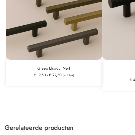
Greep Elswout Nerf
€
19,50
-
€
27,50
(incl. btw)
€
4
Gerelateerde producten