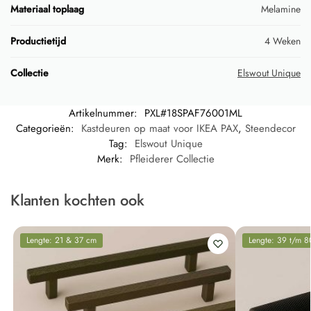
Materiaal toplaag
Melamine
Productietijd
4 Weken
Collectie
Elswout Unique
Artikelnummer:
PXL#18SPAF76001ML
Categorieën:
Kastdeuren op maat voor IKEA PAX
,
Steendecor
Tag:
Elswout Unique
Merk:
Pfleiderer Collectie
Klanten kochten ook
Lengte: 21 & 37 cm
Lengte: 39 t/m 