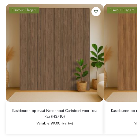
Elswout Elegant
Elswout Elegant
Kastdeuren op maat Notenhout Carinicari voor Ikea
Kastdeuren op 
Pax (H3710)
Vanaf:
€
99,00
V
(incl. btw)