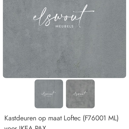
Kastdeuren op maat Loftec (F76001 ML)
voor IKEA PAX