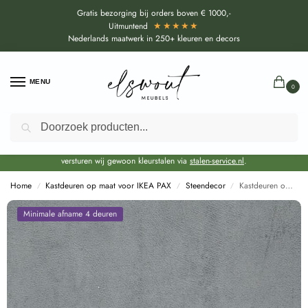
Gratis bezorging bij orders boven € 1000,-
★★★★★
Uitmuntend
Nederlands maatwerk in 250+ kleuren en decors
MENU
0
Zoeken
Door de bouwvakperiode geldt voor alle collecties momenteel een EXTRA
levertijd van circa 3-4 weken bovenop de reguliere levertijd.
Onze showroom blijft gewoon geopend voor advies, inspiratie. Daarnaast
versturen wij gewoon kleurstalen via
stalen-service.nl
.
Home
Kastdeuren op maat voor IKEA PAX
Steendecor
Kastdeuren op maat Loftec (F76001 ML) voor IKEA PAX
/
/
/
Minimale afname 4 deuren