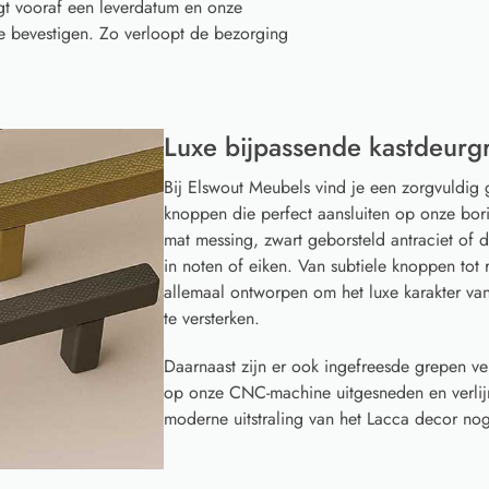
gt vooraf een leverdatum en onze
te bevestigen. Zo verloopt de bezorging
Luxe bijpassende kastdeurg
Bij Elswout Meubels vind je een zorgvuldig 
knoppen die perfect aansluiten op onze borin
mat messing, zwart geborsteld antraciet of
in noten of eiken. Van subtiele knoppen to
allemaal ontworpen om het luxe karakter v
te versterken.
Daarnaast zijn er ook ingefreesde grepen ve
op onze CNC-machine uitgesneden en verlijm
moderne uitstraling van het Lacca decor nog 