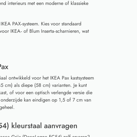
-end interieurs met een moderne of klassieke
t IKEA PAX‑systeem. Kies voor standaard
voor IKEA‑ of Blum Inserta‑scharnieren, wat
Pax
iaal ontwikkeld voor het IKEA Pax kastsysteem
5 cm) als diepe (58 cm) varianten. Je kunt
ast, of voor een optisch verlengde versie die
 onderzijde kan eindigen op 1,5 of 7 cm van
geheel.
4) kleurstaal aanvragen
 Lacca Grijs (DecoLegno FC54) zelf ervaren?