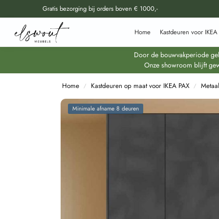
Gratis bezorging bij orders boven € 1000,-
Doorzoek al onze producten
Home
Kastdeuren voor IKEA
Door de bouwvakperiode geldt
Onze showroom blijft gew
Home
Kastdeuren op maat voor IKEA PAX
Metaa
/
/
Minimale afname 8 deuren