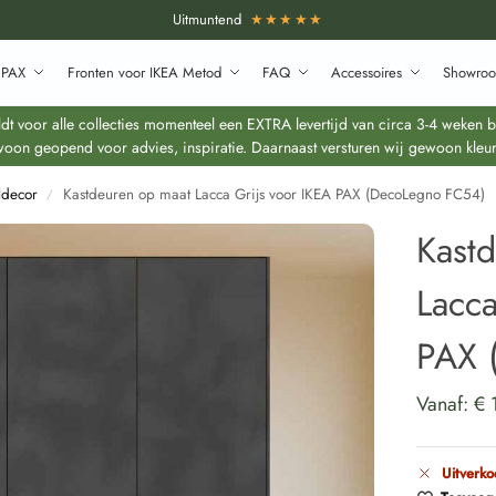
Uitmuntend
★★★★★
 PAX
Fronten voor IKEA Metod
FAQ
Accessoires
Showroo
 voor alle collecties momenteel een EXTRA levertijd van circa 3-4 weken bo
oon geopend voor advies, inspiratie. Daarnaast versturen wij gewoon kleur
ldecor
Kastdeuren op maat Lacca Grijs voor IKEA PAX (DecoLegno FC54)
/
Kast
Lacca
PAX 
Vanaf:
€
Uitverko