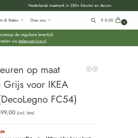
Nederlands maatwerk in 250+ kleuren en decors
m & Stalen
Over ons
€
0,00
0
Zoeken
venop de reguliere levertijd.
stalen via
stalen-service.nl
.
deuren op maat
 Grijs voor IKEA
(DecoLegno FC54)
199,00
(incl. btw)
cht