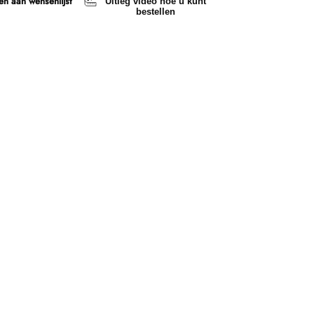
n aan wensenlijst
Uitleg video hoe u kunt
bestellen