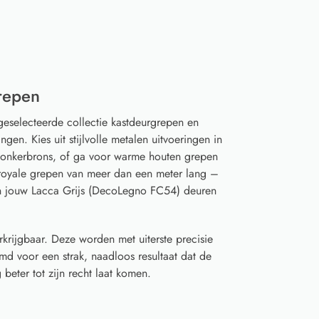
repen
geselecteerde collectie kastdeurgrepen en
gen. Kies uit stijlvolle metalen uitvoeringen in
 donkerbrons, of ga voor warme houten grepen
t royale grepen van meer dan een meter lang –
an jouw Lacca Grijs (DecoLegno FC54) deuren
rkrijgbaar. Deze worden met uiterste precisie
d voor een strak, naadloos resultaat dat de
beter tot zijn recht laat komen.