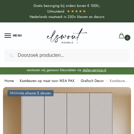
Gratis bezorging bij orders boven € 1000,-
★★★★★
Uitmuntend
Nederlands maatwerk in 250+ kleuren en decors
MENU
0
Zoeken
Door de bouwvakperiode geldt voor alle collecties momenteel een EXTRA
levertijd van circa 3-4 weken bovenop de reguliere levertijd.
Onze showroom blijft gewoon geopend voor advies, inspiratie. Daarnaast
versturen wij gewoon kleurstalen via
stalen-service.nl
.
Home
Kastdeuren op maat voor IKEA PAX
Grafisch Decor
Kastdeuren op maat Cheope Wit voor IKEA PAX (DecoLegno FB80)
/
/
/
Minimale afname 8 deuren