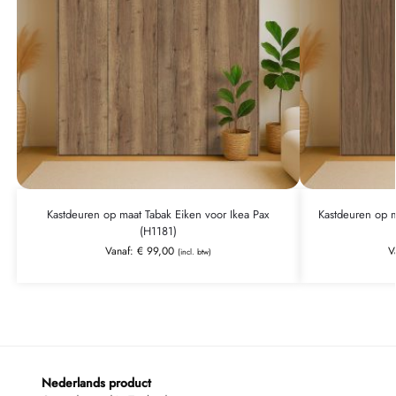
Kastdeuren op maat Tabak Eiken voor Ikea Pax
Kastdeuren op m
(H1181)
Vanaf:
€
99,00
V
(incl. btw)
Nederlands product