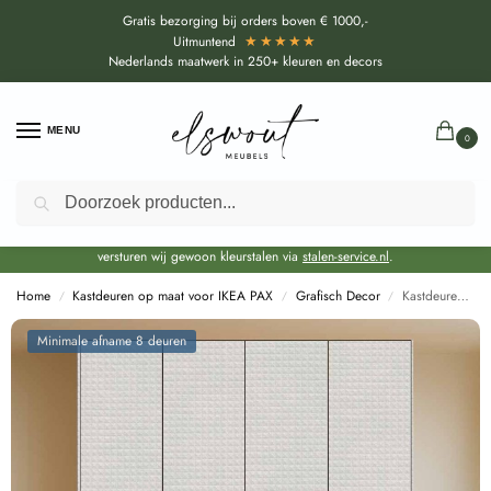
Gratis bezorging bij orders boven € 1000,-
★★★★★
Uitmuntend
Nederlands maatwerk in 250+ kleuren en decors
MENU
0
Zoeken
Door de bouwvakperiode geldt voor alle collecties momenteel een EXTRA
levertijd van circa 3-4 weken bovenop de reguliere levertijd.
Onze showroom blijft gewoon geopend voor advies, inspiratie. Daarnaast
versturen wij gewoon kleurstalen via
stalen-service.nl
.
Home
Kastdeuren op maat voor IKEA PAX
Grafisch Decor
Kastdeuren op maat Cheope Wit voor IKEA PAX (DecoLegno FB04)
/
/
/
Minimale afname 8 deuren