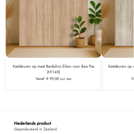
Kastdeuren op maat Bardolino Eiken voor Ikea Pax
Kastdeuren op m
(H1145)
Vanaf:
€
99,00
V
(incl. btw)
Nederlands product
Geproduceerd in Zeeland