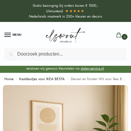
Gratis bezorging bij orders boven € 1000,-
★★★★★
Uitmuntend
Nederlands maatwerk in 250+ kleuren en decors
MENU
0
Zoeken
Door de bouwvakperiode geldt voor alle collecties momenteel een EXTRA
levertijd van circa 3-4 weken bovenop de reguliere levertijd.
Onze showroom blijft gewoon geopend voor advies, inspiratie. Daarnaast
versturen wij gewoon kleurstalen via
stalen-service.nl
.
Home
Kastdeurtjes voor IKEA BESTA
Deuren en fronten Wit voor Ikea Besta (W1000 ST9)
/
/