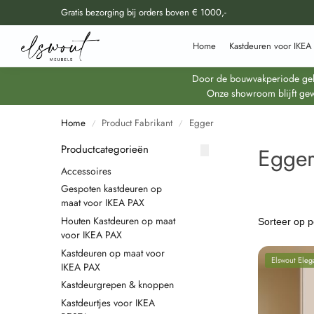
Gratis bezorging bij orders boven € 1000,-
Doorzoek al onze producten
Home
Kastdeuren voor IKEA
Door de bouwvakperiode geldt
Onze showroom blijft gew
Home
Product Fabrikant
Egger
/
/
Productcategorieën
Egge
Accessoires
Gespoten kastdeuren op
maat voor IKEA PAX
Houten Kastdeuren op maat
voor IKEA PAX
Kastdeuren op maat voor
Elswout Eleg
IKEA PAX
Kastdeurgrepen & knoppen
Kastdeurtjes voor IKEA