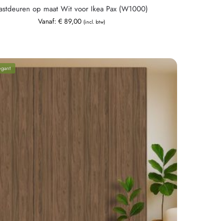
astdeuren op maat Wit voor Ikea Pax (W1000)
Vanaf:
€
89,00
(incl. btw)
egant