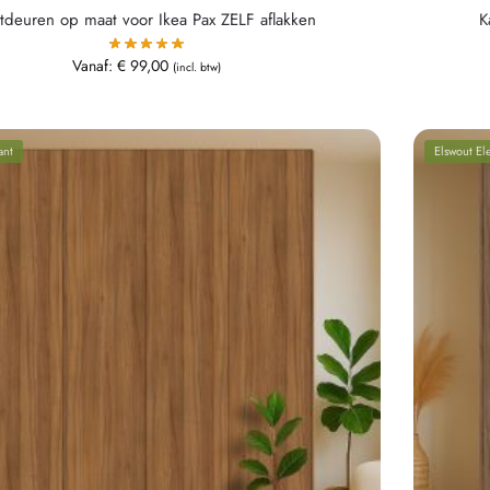
tdeuren op maat voor Ikea Pax ZELF aflakken
K
Vanaf:
€
99,00
(incl. btw)
ant
Elswout El