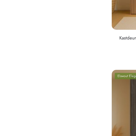
Kastdeur
Elswout Eleg