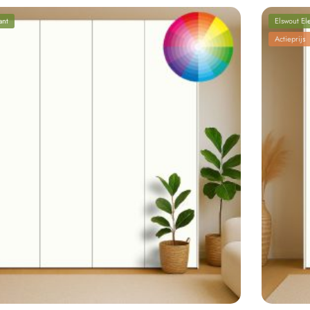
ant
Elswout El
Actieprijs