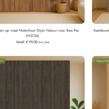
en op maat Notenhout Dijon Natuur voor Ikea Pax
Kastdeure
(H3734)
Vanaf:
€
99,00
(incl. btw)
ant
Elswout El