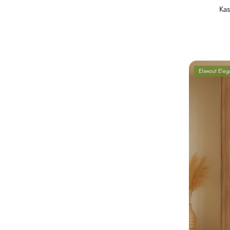
Kas
Elswout Eleg