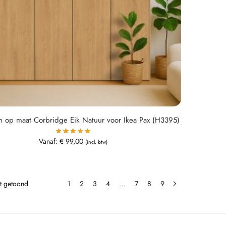
n op maat Corbridge Eik Natuur voor Ikea Pax (H3395)
Vanaf:
€
99,00
(incl. btw)
dt getoond
1
2
3
4
…
7
8
9