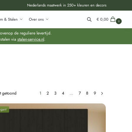
Nederlands maatwerk in 250+ kleuren en decors
m & Stalen
Over ons
€
0,00
0
Zoeken
venop de reguliere levertijd.
stalen via
stalen-service.nl
.
dt getoond
1
2
3
4
…
7
8
9
egant