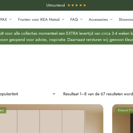
Uitmuntend
★★★★★
 PAX
Fronten voor IKEA Metod
FAQ
Accessoires
Showroo
 voor alle collecties momenteel een EXTRA levertijd van circa 3-4 weken bo
oon geopend voor advies, inspiratie. Daarnaast versturen wij gewoon kleur
r
Resultaat 1–8 van de 67 resultaten wor
ant
Elswout El