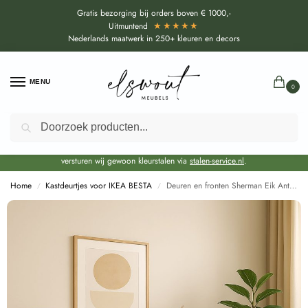
Gratis bezorging bij orders boven € 1000,-
★★★★★
Uitmuntend
Nederlands maatwerk in 250+ kleuren en decors
MENU
0
Zoeken
Door de bouwvakperiode geldt voor alle collecties momenteel een EXTRA
levertijd van circa 3-4 weken bovenop de reguliere levertijd.
Onze showroom blijft gewoon geopend voor advies, inspiratie. Daarnaast
versturen wij gewoon kleurstalen via
stalen-service.nl
.
Home
Kastdeurtjes voor IKEA BESTA
Deuren en fronten Sherman Eik Antraciet voor Ikea Besta (H1346 ST32)
/
/