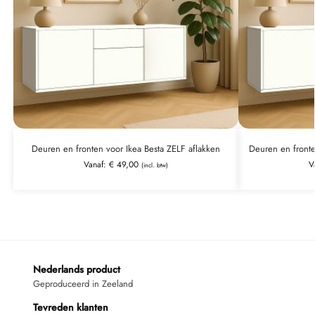
Deuren en fronten voor Ikea Besta ZELF aflakken
Deuren en front
Vanaf:
€
49,00
V
(incl. btw)
Nederlands product
Geproduceerd in Zeeland
Tevreden klanten