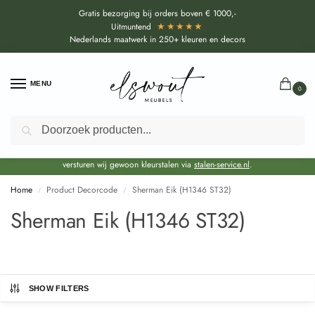
Gratis bezorging bij orders boven € 1000,-
★★★★★
Uitmuntend
Nederlands maatwerk in 250+ kleuren en decors
MENU
0
Zoeken
Door de bouwvakperiode geldt voor alle collecties momenteel een EXTRA
levertijd van circa 3-4 weken bovenop de reguliere levertijd.
Onze showroom blijft gewoon geopend voor advies, inspiratie. Daarnaast
versturen wij gewoon kleurstalen via
stalen-service.nl
.
Home
Product Decorcode
Sherman Eik (H1346 ST32)
/
/
Sherman Eik (H1346 ST32)
SHOW FILTERS