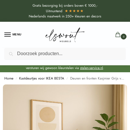
Gratis bezorging bij orders boven € 1000,-
★★★★★
Uitmuntend
Nederlands maatwerk in 250+ kleuren en decors
MENU
0
Zoeken
Door de bouwvakperiode geldt voor alle collecties momenteel een EXTRA
levertijd van circa 3-4 weken bovenop de reguliere levertijd.
Onze showroom blijft gewoon geopend voor advies, inspiratie. Daarnaast
versturen wij gewoon kleurstalen via
stalen-service.nl
.
Home
Kastdeurtjes voor IKEA BESTA
Deuren en fronten Kasjmier Grijs voor Ikea Besta (U702 ST9)
/
/