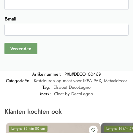
E-mail
Artikelnummer:
PXL#DECO100469
Categorieën:
Kastdeuren op maat voor IKEA PAX
,
Metaaldecor
Tag:
Elswout DecoLegno
Merk:
Cleaf by DecoLegno
Klanten kochten ook
Lengte: 39 t/m 80 cm
Lengte: 14 t/m 2