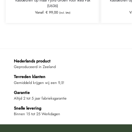
Kastdeuren op maat Fjord Groen voor Ikea Pax
Kastdeuren op
(U636)
Vanaf:
€
99,00
V
(incl. btw)
Nederlands product
Geproduceerd in Zeeland
Tevreden klanten
Gemiddeld krijgen wij een 9,5!
Garantie
Altijd 2 tot 5 jaar fabrieksgarantie
Snelle levering
Binnen 15 tot 25 Werkdagen