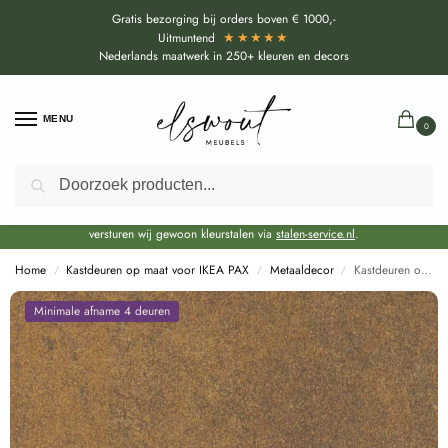
Gratis bezorging bij orders boven € 1000,-
★★★★★
Uitmuntend
Nederlands maatwerk in 250+ kleuren en decors
MENU
0
Zoeken
Door de bouwvakperiode geldt voor alle collecties momenteel een EXTRA
levertijd van circa 3-4 weken bovenop de reguliere levertijd.
Onze showroom blijft gewoon geopend voor advies, inspiratie. Daarnaast
versturen wij gewoon kleurstalen via
stalen-service.nl
.
Home
Kastdeuren op maat voor IKEA PAX
Metaaldecor
Kastdeuren op maat Sierra Gold (F76100 CR) voor IKEA PAX
/
/
/
Minimale afname 4 deuren