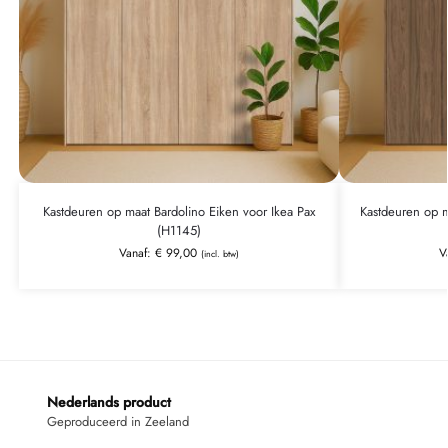
Kastdeuren op maat Bardolino Eiken voor Ikea Pax
Kastdeuren op m
(H1145)
Vanaf:
€
99,00
V
(incl. btw)
Nederlands product
Geproduceerd in Zeeland