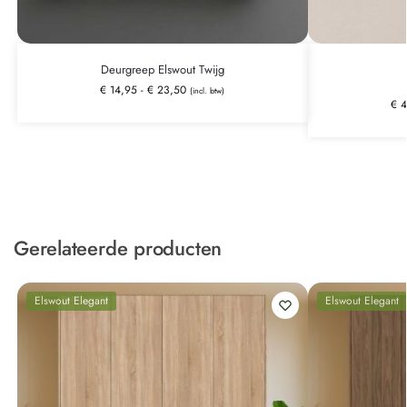
Deurgreep Elswout Twijg
€
14,95
-
€
23,50
(incl. btw)
€
4
Gerelateerde producten
Elswout Elegant
Elswout Elegant