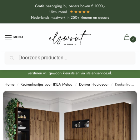
Gratis bezorging bij orders boven € 1000,-
★★★★★
Uitmuntend
Nederlands maatwerk in 250+ kleuren en decors
MENU
0
Zoeken
Door de bouwvakperiode geldt voor alle collecties momenteel een EXTRA
levertijd van circa 3-4 weken bovenop de reguliere levertijd.
Onze showroom blijft gewoon geopend voor advies, inspiratie. Daarnaast
versturen wij gewoon kleurstalen via
stalen-service.nl
.
Home
Keukenfrontjes voor IKEA Metod
Donker Houtdecor
Keukenfronten Native Eiken Antique (K4411 AW) voor IKEA Metod
/
/
/