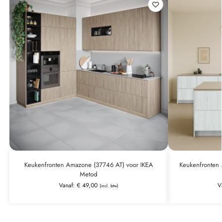
Keukenfronten Amazone (37746 AT) voor IKEA
Keukenfronten 
Metod
Vanaf:
€
49,00
V
(incl. btw)