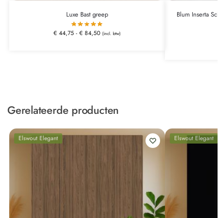
Luxe Bast greep
Blum Inserta Sc
€
44,75
-
€
84,50
(incl. btw)
Gerelateerde producten
Elswout Elegant
Elswout Elegant