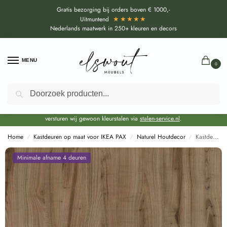
Gratis bezorging bij orders boven € 1000,-
★★★★★
Uitmuntend
Nederlands maatwerk in 250+ kleuren en decors
MENU
0
Zoeken
Door de bouwvakperiode geldt voor alle collecties momenteel een EXTRA
levertijd van circa 3-4 weken bovenop de reguliere levertijd.
Onze showroom blijft gewoon geopend voor advies, inspiratie. Daarnaast
versturen wij gewoon kleurstalen via
stalen-service.nl
.
Home
Kastdeuren op maat voor IKEA PAX
Naturel Houtdecor
Kastdeuren op maat Kersen Scandic licht (R42033 ML) voor IKEA PAX
/
/
/
Minimale afname 4 deuren