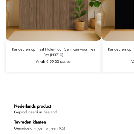
Kastdeuren op maat Notenhout Carinicari voor Ikea
Kastdeuren op m
Pax (H3710)
Vanaf:
€
99,00
V
(incl. btw)
Nederlands product
Geproduceerd in Zeeland
Tevreden klanten
Gemiddeld krijgen wij een 9,5!