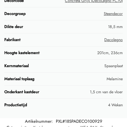
Decorcode
Concreta Grijs (DecoLegno FC70)
Decorgroep
Steendecor
Dikte deur
18,5 mm
Fabrikant
Decolegno
Hoogte kastelement
201cm, 236cm
Kernmateriaal
Spaanplaat
Materiaal toplaag
Melamine
Onderkant kastdeur
1,5 cm van de vloer
Productietijd
4 Weken
Artikelnummer:
PXL#18SPADECO100929