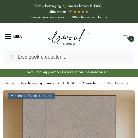
Gratis bezorging bij orders boven € 1000,-
★★★★★
Uitmuntend
Nederlands maatwerk in 250+ kleuren en decors
MENU
0
Zoeken
Door de bouwvakperiode geldt voor alle collecties momenteel een EXTRA
levertijd van circa 3-4 weken bovenop de reguliere levertijd.
Onze showroom blijft gewoon geopend voor advies, inspiratie. Daarnaast
versturen wij gewoon kleurstalen via
stalen-service.nl
.
Home
Kastdeuren op maat voor IKEA PAX
Steendecor
Kastdeuren op maat Concreta Grijs voor IKEA PAX (DecoLegno FC70)
/
/
/
Minimale afname 8 deuren