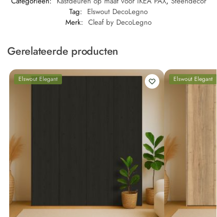
Categorieën:
Kastdeuren op maat voor IKEA PAX
,
Steendecor
Tag:
Elswout DecoLegno
Merk:
Cleaf by DecoLegno
Gerelateerde producten
Elswout Elegant
Elswout Elegant