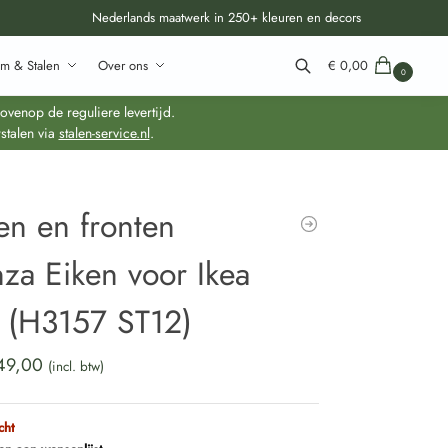
Nederlands maatwerk in 250+ kleuren en decors
m & Stalen
Over ons
€
0,00
0
Zoeken
venop de reguliere levertijd.
stalen via
stalen-service.nl
.
en en fronten
za Eiken voor Ikea
a (H3157 ST12)
49,00
(incl. btw)
cht