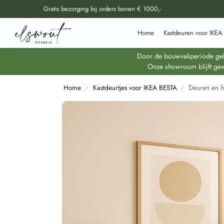
Gratis bezorging bij orders boven € 1000,-
Doorzoek al onze producten
Home
Kastdeuren voor IKEA
Door de bouwvakperiode geldt
Onze showroom blijft gew
Home
Kastdeurtjes voor IKEA BESTA
Deuren en f
/
/