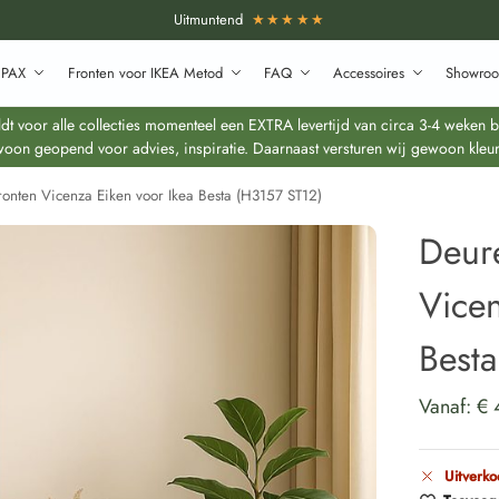
Uitmuntend
★★★★★
 PAX
Fronten voor IKEA Metod
FAQ
Accessoires
Showroo
 voor alle collecties momenteel een EXTRA levertijd van circa 3-4 weken bo
oon geopend voor advies, inspiratie. Daarnaast versturen wij gewoon kleur
ronten Vicenza Eiken voor Ikea Besta (H3157 ST12)
Deur
Vicen
Best
Vanaf:
€
Uitverko