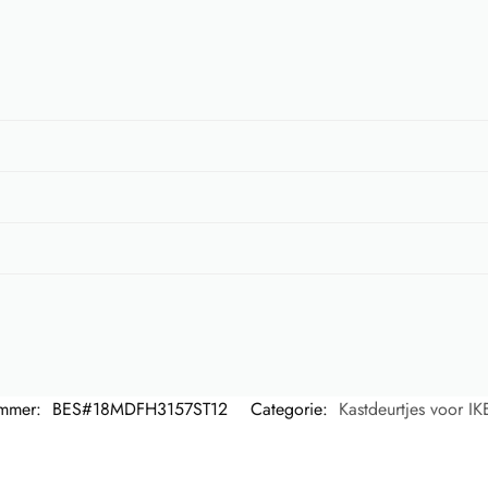
ummer:
BES#18MDFH3157ST12
Categorie:
Kastdeurtjes voor I