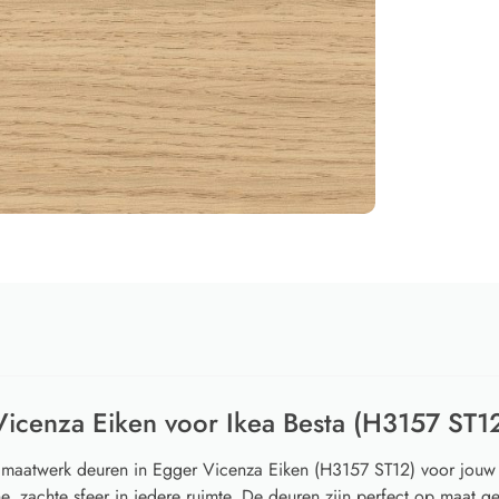
Vicenza Eiken voor Ikea Besta (H3157 ST1
met maatwerk deuren in Egger Vicenza Eiken (H3157 ST12) voor jouw 
e, zachte sfeer in iedere ruimte. De deuren zijn perfect op maat g