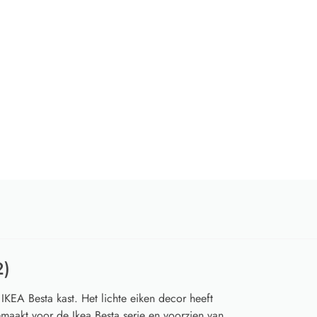
2)
IKEA Besta kast. Het lichte eiken decor heeft
emaakt voor de Ikea Besta serie en voorzien van