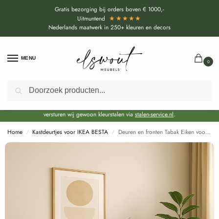
Gratis bezorging bij orders boven € 1000,-
★★★★★
Uitmuntend
Nederlands maatwerk in 250+ kleuren en decors
MENU
0
Zoeken
Door de bouwvakperiode geldt voor alle collecties momenteel een EXTRA
levertijd van circa 3-4 weken bovenop de reguliere levertijd.
Onze showroom blijft gewoon geopend voor advies, inspiratie. Daarnaast
versturen wij gewoon kleurstalen via
stalen-service.nl
.
Home
Kastdeurtjes voor IKEA BESTA
Deuren en fronten Tabak Eiken voor Ikea Besta (H1181 ST37)
/
/