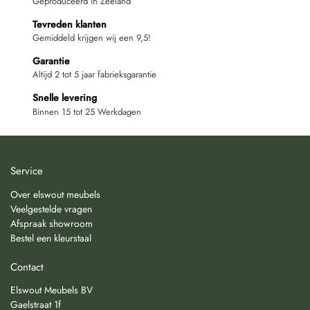
Geproduceerd in Zeeland
Tevreden klanten
Gemiddeld krijgen wij een 9,5!
Garantie
Altijd 2 tot 5 jaar fabrieksgarantie
Snelle levering
Binnen 15 tot 25 Werkdagen
Service
Over elswout meubels
Veelgestelde vragen
Afspraak showroom
Bestel een kleurstaal
Contact
Elswout Meubels BV
Gaelstraat 1f