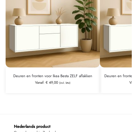
Deuren en fronten voor Ikea Besta ZELF aflakken
Deuren en front
Vanaf:
€
49,00
V
(incl. btw)
Nederlands product