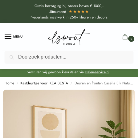
Gratis bezorging bij orders boven € 1000,-
★★★★★
Uitmuntend
Nederlands maatwerk in 250+ kleuren en decors
MENU
0
Zoeken
Door de bouwvakperiode geldt voor alle collecties momenteel een EXTRA
levertijd van circa 3-4 weken bovenop de reguliere levertijd.
Onze showroom blijft gewoon geopend voor advies, inspiratie. Daarnaast
versturen wij gewoon kleurstalen via
stalen-service.nl
.
Home
Kastdeurtjes voor IKEA BESTA
Deuren en fronten Casella Eik Natuur voor Ikea Besta (H1385 ST40)
/
/