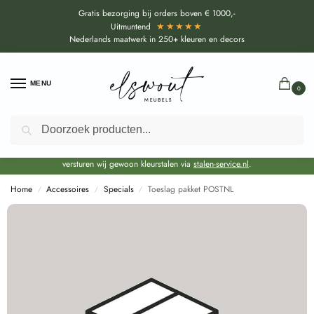
Gratis bezorging bij orders boven € 1000,-
★★★★★
Uitmuntend
Nederlands maatwerk in 250+ kleuren en decors
MENU
0
Zoeken
Door de bouwvakperiode geldt voor alle collecties momenteel een EXTRA
levertijd van circa 3-4 weken bovenop de reguliere levertijd.
Onze showroom blijft gewoon geopend voor advies, inspiratie. Daarnaast
versturen wij gewoon kleurstalen via
stalen-service.nl
.
Home
Accessoires
Specials
Toeslag pakket POSTNL
/
/
/