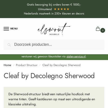
Gratis bezorging bij orders boven € 1000,-
★★★★★
Uitmuntend
Nederlands maatwerk in 250+ kleuren en decors
MENU
0
Zoeken
Door de bouwvakperiode geldt voor alle collecties momenteel een EXTRA
levertijd van circa 3-4 weken bovenop de reguliere levertijd.
Onze showroom blijft gewoon geopend voor advies, inspiratie. Daarnaast
versturen wij gewoon kleurstalen via
stalen-service.nl
.
Home
Product Structuur
Cleaf by Decolegno Sherwood
/
/
Cleaf by Decolegno Sherwood
De Sherwood-structuur biedt een natuurlijke houtlook met
warme tinten. Geeft kastdeuren op maat een uitnodigende en
klassieke uitstraling.