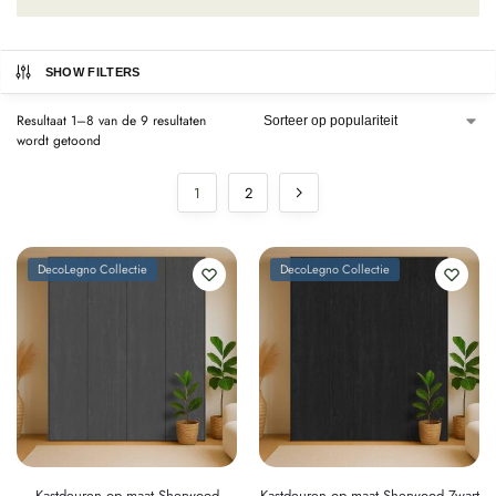
SHOW FILTERS
Resultaat 1–8 van de 9 resultaten
wordt getoond
1
2
DecoLegno Collectie
DecoLegno Collectie
Kastdeuren op maat Sherwood
Kastdeuren op maat Sherwood Zwart