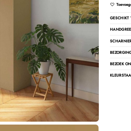
Toevoege
GESCHIKT 
HANDGREE
SCHARNIE
BEZORGING
BEZOEK O
KLEURSTAA