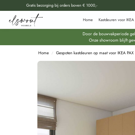
Gratis bezorging bij orders boven € 1000,-
Doorzoek al onze producten
Home
Kastdeuren voor IKEA
Door de bouwvakperiode geldt
Onze showroom blijft gew
Home
Gespoten kastdeuren op maat voor IKEA PAX
/