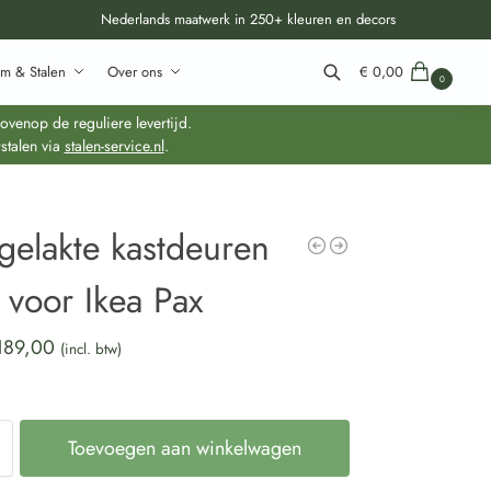
Nederlands maatwerk in 250+ kleuren en decors
m & Stalen
Over ons
€
0,00
0
Zoeken
venop de reguliere levertijd.
stalen via
stalen-service.nl
.
gelakte kastdeuren
voor Ikea Pax
189,00
(incl. btw)
Toevoegen aan winkelwagen