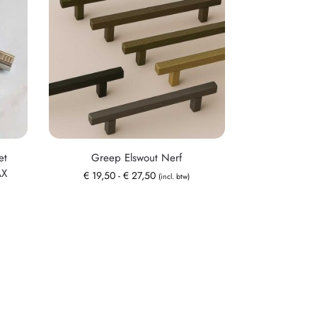
et
Greep Elswout Nerf
AX
€
19,50
-
€
27,50
(incl. btw)