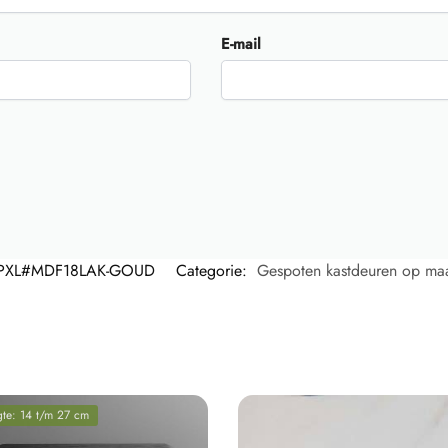
E-mail
PXL#MDF18LAK-GOUD
Categorie:
Gespoten kastdeuren op ma
gte: 14 t/m 27 cm