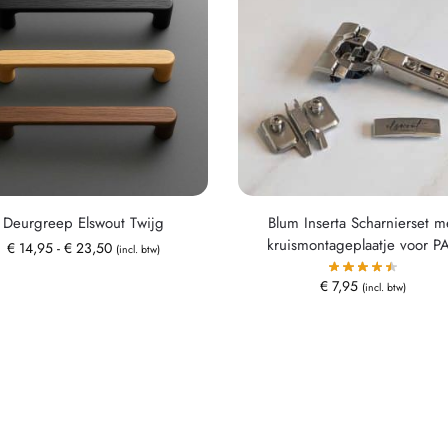
Deurgreep Elswout Twijg
Blum Inserta Scharnierset m
kruismontageplaatje voor P
€
14,95
-
€
23,50
(incl. btw)
€
7,95
(incl. btw)