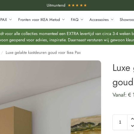
Uitmuntend
★★★★★
 PAX
Fronten voor IKEA Metod
FAQ
Accessoires
Showroo
 voor alle collecties momenteel een EXTRA levertijd van circa 3-4 weken bo
oon geopend voor advies, inspiratie. Daarnaast versturen wij gewoon kleur
Luxe gelakte kastdeuren goud voor Ikea Pax
/
Luxe 
goud 
Vanaf:
€