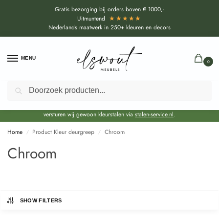
Gratis bezorging bij orders boven € 1000,-
★★★★★
Uitmuntend
Nederlands maatwerk in 250+ kleuren en decors
MENU
0
Zoeken
Door de bouwvakperiode geldt voor alle collecties momenteel een EXTRA
levertijd van circa 3-4 weken bovenop de reguliere levertijd.
Onze showroom blijft gewoon geopend voor advies, inspiratie. Daarnaast
versturen wij gewoon kleurstalen via
stalen-service.nl
.
Home
Product Kleur deurgreep
Chroom
/
/
Chroom
SHOW FILTERS