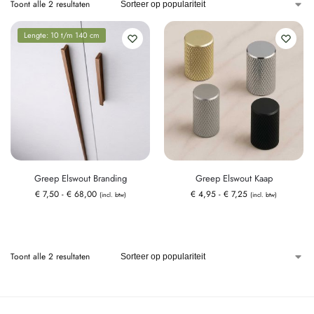
Toont alle 2 resultaten
Lengte: 10 t/m 140 cm
Greep Elswout Branding
Greep Elswout Kaap
€
7,50
-
€
68,00
€
4,95
-
€
7,25
(incl. btw)
(incl. btw)
Toont alle 2 resultaten