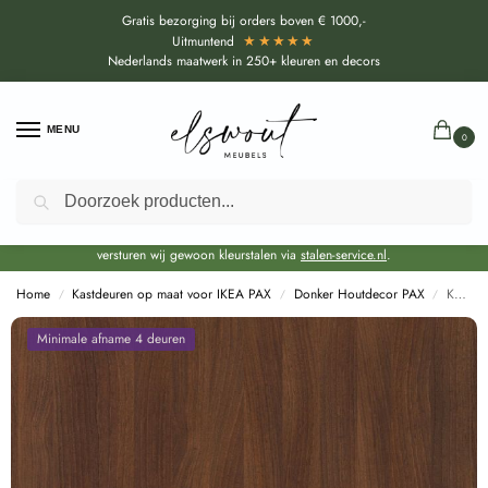
Gratis bezorging bij orders boven € 1000,-
★★★★★
Uitmuntend
Nederlands maatwerk in 250+ kleuren en decors
MENU
0
Zoeken
Door de bouwvakperiode geldt voor alle collecties momenteel een EXTRA
levertijd van circa 3-4 weken bovenop de reguliere levertijd.
Onze showroom blijft gewoon geopend voor advies, inspiratie. Daarnaast
versturen wij gewoon kleurstalen via
stalen-service.nl
.
Home
Kastdeuren op maat voor IKEA PAX
Donker Houtdecor PAX
Kastdeuren op maat Noten BellaNoce Schoko (R30019 VV) voor IKEA PAX
/
/
/
Minimale afname 4 deuren