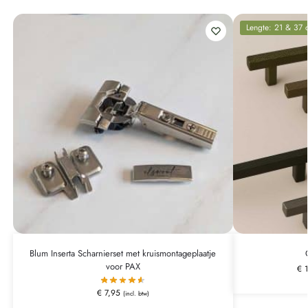
Lengte: 21 & 37 
Blum Inserta Scharnierset met kruismontageplaatje
voor PAX
€
1
€
7,95
(incl. btw)