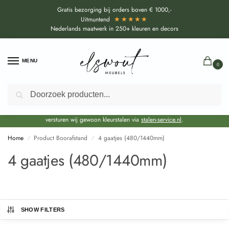
Gratis bezorging bij orders boven € 1000,-
★★★★★
Uitmuntend
Nederlands maatwerk in 250+ kleuren en decors
MENU
0
Zoeken
Door de bouwvakperiode geldt voor alle collecties momenteel een EXTRA
levertijd van circa 3-4 weken bovenop de reguliere levertijd.
Onze showroom blijft gewoon geopend voor advies, inspiratie. Daarnaast
versturen wij gewoon kleurstalen via
stalen-service.nl
.
Home
Product Boorafstand
4 gaatjes (480/1440mm)
/
/
4 gaatjes (480/1440mm)
SHOW FILTERS