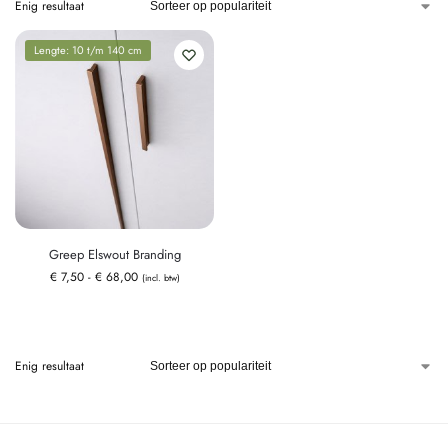
Enig resultaat
Lengte: 10 t/m 140 cm
Greep Elswout Branding
€
7,50
-
€
68,00
(incl. btw)
Enig resultaat