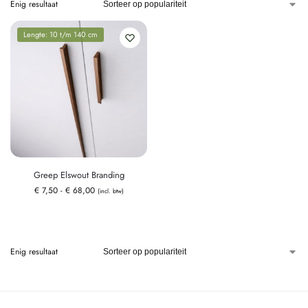
Enig resultaat
Lengte: 10 t/m 140 cm
Greep Elswout Branding
€
7,50
-
€
68,00
(incl. btw)
Enig resultaat