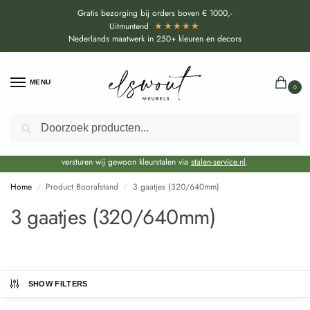
Gratis bezorging bij orders boven € 1000,-
★★★★★
Uitmuntend
Nederlands maatwerk in 250+ kleuren en decors
MENU
0
Zoeken
Door de bouwvakperiode geldt voor alle collecties momenteel een EXTRA
levertijd van circa 3-4 weken bovenop de reguliere levertijd.
Onze showroom blijft gewoon geopend voor advies, inspiratie. Daarnaast
versturen wij gewoon kleurstalen via
stalen-service.nl
.
Home
Product Boorafstand
3 gaatjes (320/640mm)
/
/
3 gaatjes (320/640mm)
SHOW FILTERS