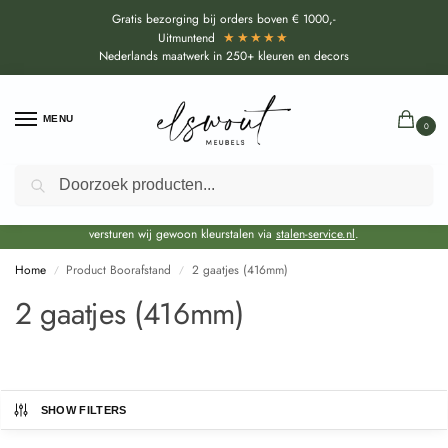
Gratis bezorging bij orders boven € 1000,-
★★★★★
Uitmuntend
Nederlands maatwerk in 250+ kleuren en decors
MENU
0
Zoeken
Door de bouwvakperiode geldt voor alle collecties momenteel een EXTRA
levertijd van circa 3-4 weken bovenop de reguliere levertijd.
Onze showroom blijft gewoon geopend voor advies, inspiratie. Daarnaast
versturen wij gewoon kleurstalen via
stalen-service.nl
.
Home
Product Boorafstand
2 gaatjes (416mm)
/
/
2 gaatjes (416mm)
SHOW FILTERS