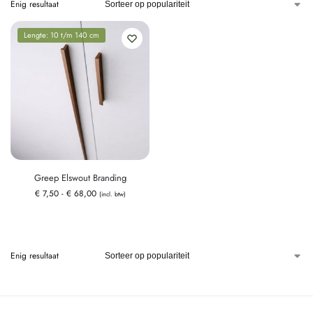
Enig resultaat
Lengte: 10 t/m 140 cm
Greep Elswout Branding
€
7,50
-
€
68,00
(incl. btw)
Enig resultaat