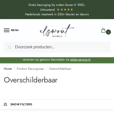
Gratis bezorging bij orders boven € 1000,-
★★★★★
Uitmuntend
Nederlands maatwerk in 250+ kleuren en decors
MENU
0
Zoeken
Door de bouwvakperiode geldt voor alle collecties momenteel een EXTRA
levertijd van circa 3-4 weken bovenop de reguliere levertijd.
Onze showroom blijft gewoon geopend voor advies, inspiratie. Daarnaast
versturen wij gewoon kleurstalen via
stalen-service.nl
.
Home
Product Decorgroep
Overschilderbaar
/
/
Overschilderbaar
SHOW FILTERS