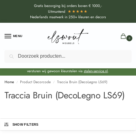
Gratis bezorging bij orders boven € 1000,-
★★★★★
Uitmuntend
Nederlands maatwerk in 250+ kleuren en decors
MENU
0
Zoeken
Door de bouwvakperiode geldt voor alle collecties momenteel een EXTRA
levertijd van circa 3-4 weken bovenop de reguliere levertijd.
Onze showroom blijft gewoon geopend voor advies, inspiratie. Daarnaast
versturen wij gewoon kleurstalen via
stalen-service.nl
.
Home
Product Decorcode
Traccia Bruin (DecoLegno LS69)
/
/
Traccia Bruin (DecoLegno LS69)
SHOW FILTERS