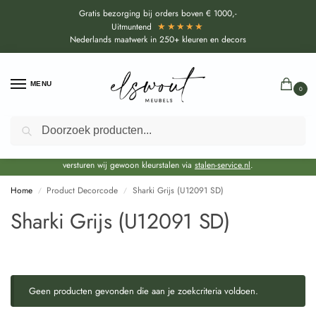
Gratis bezorging bij orders boven € 1000,-
★★★★★
Uitmuntend
Nederlands maatwerk in 250+ kleuren en decors
MENU
0
Zoeken
Door de bouwvakperiode geldt voor alle collecties momenteel een EXTRA
levertijd van circa 3-4 weken bovenop de reguliere levertijd.
Onze showroom blijft gewoon geopend voor advies, inspiratie. Daarnaast
versturen wij gewoon kleurstalen via
stalen-service.nl
.
Home
Product Decorcode
Sharki Grijs (U12091 SD)
/
/
Sharki Grijs (U12091 SD)
Geen producten gevonden die aan je zoekcriteria voldoen.