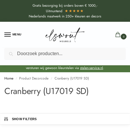
Gratis bezorging bij orders boven € 1000,-
★★★★★
Uitmuntend
Nederlands maatwerk in 250+ kleuren en decors
MENU
0
Zoeken
Door de bouwvakperiode geldt voor alle collecties momenteel een EXTRA
levertijd van circa 3-4 weken bovenop de reguliere levertijd.
Onze showroom blijft gewoon geopend voor advies, inspiratie. Daarnaast
versturen wij gewoon kleurstalen via
stalen-service.nl
.
Home
Product Decorcode
Cranberry (U17019 SD)
/
/
Cranberry (U17019 SD)
SHOW FILTERS