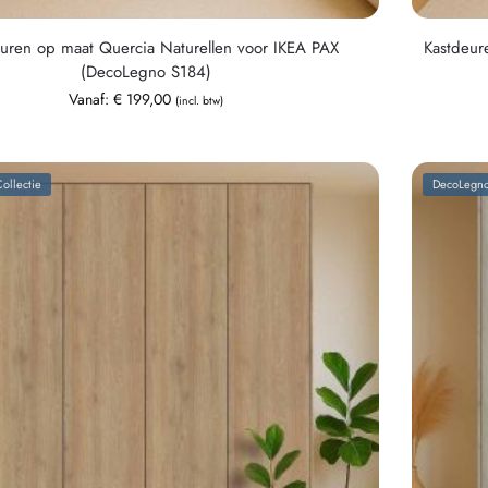
uren op maat Quercia Naturellen voor IKEA PAX
Kastdeur
(DecoLegno S184)
Vanaf:
€
199,00
(incl. btw)
ollectie
DecoLegno