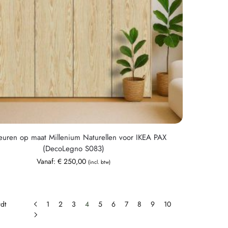
euren op maat Millenium Naturellen voor IKEA PAX
(DecoLegno S083)
Vanaf:
€
250,00
(incl. btw)
rdt
1
2
3
4
5
6
7
8
9
10