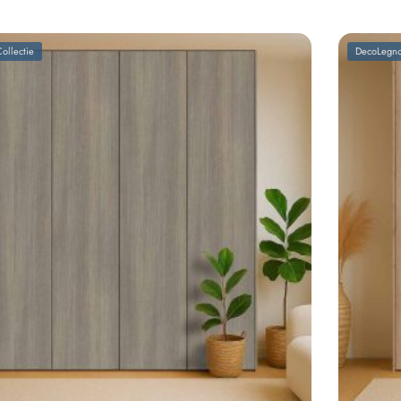
ollectie
DecoLegno