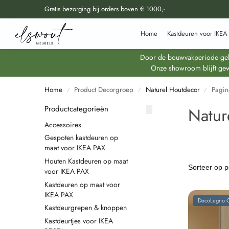
Gratis bezorging bij orders boven € 1000,-
Doorzoek al onze producten
Home
Kastdeuren voor IKEA
Door de bouwvakperiode geldt
Onze showroom blijft gew
Home
Product Decorgroep
Naturel Houtdecor
Pagin
/
/
/
Productcategorieën
Natur
Accessoires
Gespoten kastdeuren op
maat voor IKEA PAX
Houten Kastdeuren op maat
voor IKEA PAX
Kastdeuren op maat voor
IKEA PAX
DecoLegno C
Kastdeurgrepen & knoppen
Kastdeurtjes voor IKEA