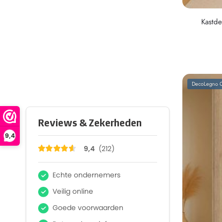
Kastde
DecoLegno C
9,4