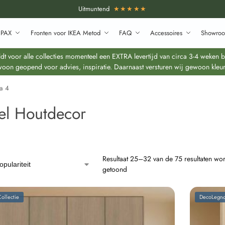
Uitmuntend
★★★★★
 PAX
Fronten voor IKEA Metod
FAQ
Accessoires
Showroo
 voor alle collecties momenteel een EXTRA levertijd van circa 3-4 weken bo
oon geopend voor advies, inspiratie. Daarnaast versturen wij gewoon kleur
a 4
el Houtdecor
Resultaat 25–32 van de 75 resultaten wo
getoond
ollectie
DecoLegno