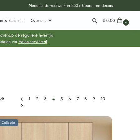
Nederlands maatwerk in 250+ kleuren en decors
m & Stalen
Over ons
€
0,00
0
Zoeken
venop de reguliere levertijd.
stalen via
stalen-service.nl
.
rdt
1
2
3
4
5
6
7
8
9
10
 Collectie