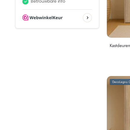
Kastdeure
DecoLegno C