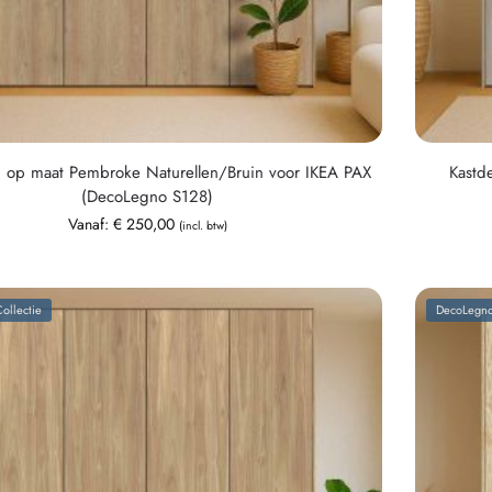
n op maat Pembroke Naturellen/Bruin voor IKEA PAX
Kastd
(DecoLegno S128)
Vanaf:
€
250,00
(incl. btw)
ollectie
DecoLegno