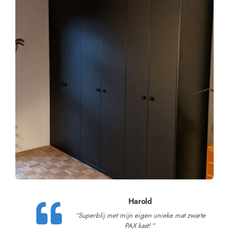
Harold
“
Superblij met mijn eigen unieke mat zwarte
PAX kast!
“