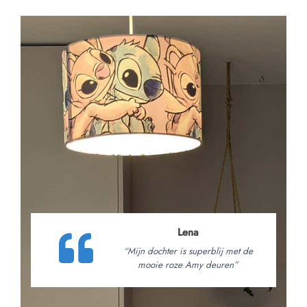
Lena
“Mijn dochter is superblij met de
mooie roze Amy deuren”