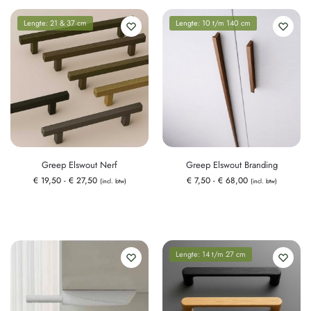
Lengte: 21 & 37 cm
Lengte: 10 t/m 140 cm
Greep Elswout Nerf
Greep Elswout Branding
€
19,50
-
€
27,50
€
7,50
-
€
68,00
(incl. btw)
(incl. btw)
Lengte: 14 t/m 27 cm