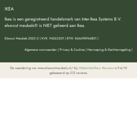
IKEA
Ikea is een geregistreerd handelsmerk van Inter-Ikea Systems B.V.
elswout meubels® is NIET gelieerd aan Ikea.
Elswout Meubels 2025 © | KVK: 94263329 | BTW: 866698966B01 |
Algemene voorwaarden
|
Privacy & Cookies
|
Herroeping & Klachtenregeling
|
De waardering van www.elswoutmeubels.nl/ bij
WebwinkelKeur Reviews
is 9.4/10
gebaseerd op 212 reviews.