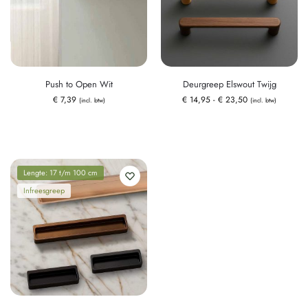
Push to Open Wit
Deurgreep Elswout Twijg
€
7,39
€
14,95
-
€
23,50
(incl. btw)
(incl. btw)
Lengte: 17 t/m 100 cm
Infreesgreep