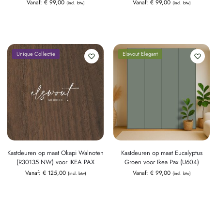
Vanaf:
€
99,00
Vanaf:
€
99,00
(incl. btw)
(incl. btw)
Unique Collectie
Elswout Elegant
Kastdeuren op maat Okapi Walnoten
Kastdeuren op maat Eucalyptus
(R30135 NW) voor IKEA PAX
Groen voor Ikea Pax (U604)
Vanaf:
€
125,00
Vanaf:
€
99,00
(incl. btw)
(incl. btw)