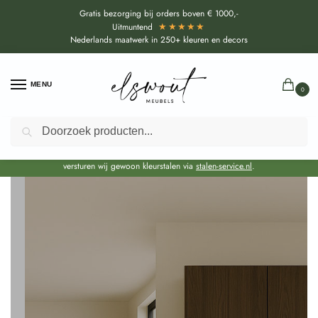
Gratis bezorging bij orders boven € 1000,-
★★★★★
Uitmuntend
Nederlands maatwerk in 250+ kleuren en decors
MENU
0
Zoeken
Door de bouwvakperiode geldt voor alle collecties momenteel een EXTRA
levertijd van circa 3-4 weken bovenop de reguliere levertijd.
Onze showroom blijft gewoon geopend voor advies, inspiratie. Daarnaast
versturen wij gewoon kleurstalen via
stalen-service.nl
.